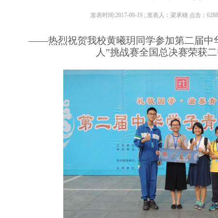
发表时间:2017-09-19 ; 发表人：梁承穗
点击：
628
——热烈祝贺我校黄曦玥同学参加第二届中
人”挑战赛全国总决赛荣获二