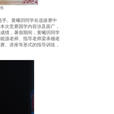
书
选手。黄曦玥同学在选拔赛中
于本次竞赛国学内容涉及面广，
好成绩，暑假期间，黄曦玥同学
徐能源老师、指导老师梁承穗老
拟赛、讲座等形式的指导训练，