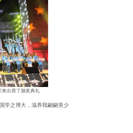
宋来出席了颁奖典礼
国学之博大，滋养我翩翩美少