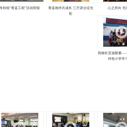
专科组“青蓝工程”活动简报
青蓝相伴共成长 三尺讲台绽光
心之所向 无
彩
风物长宜放眼量—
特色小学学