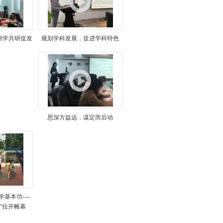
勤学共研促发
规划学科发展，促进学科特色
思深方益远，谋定而后动
基本功----
”拉开帷幕