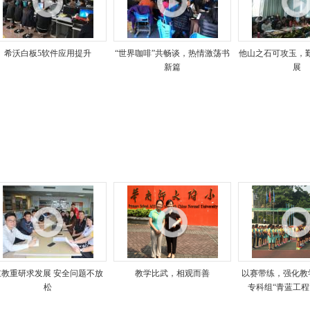
希沃白板5软件应用提升
“世界咖啡”共畅谈，热情激荡书
他山之石可攻玉，
新篇
展
重教重研求发展 安全问题不放
教学比武，相观而善
以赛带练，强化教学
松
专科组“青蓝工程